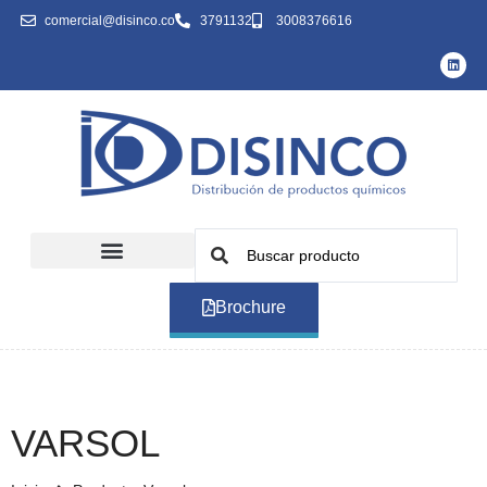
comercial@disinco.co
3791132
3008376616
Brochure
VARSOL