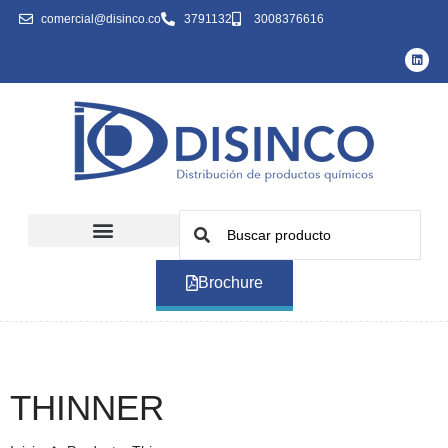
comercial@disinco.co
3791132
3008376616
Brochure
THINNER