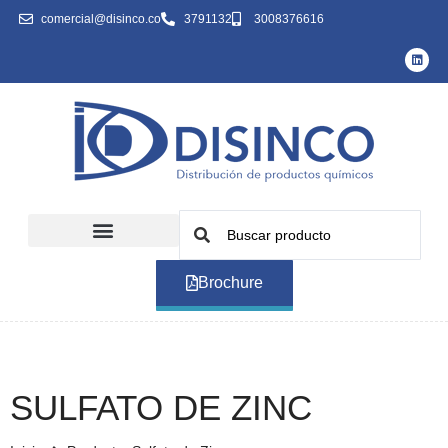
comercial@disinco.co
3791132
3008376616
Brochure
SULFATO DE ZINC