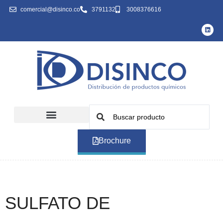
comercial@disinco.co
3791132
3008376616
Brochure
SULFATO DE