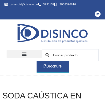
comercial@disinco.co
3791132
3008376616
Brochure
SODA CAÚSTICA EN