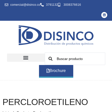
comercial@disinco.co
3791132
3008376616
Brochure
PERCLOROETILENO