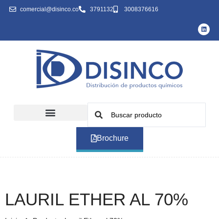
comercial@disinco.co
3791132
3008376616
Brochure
LAURIL ETHER AL 70%