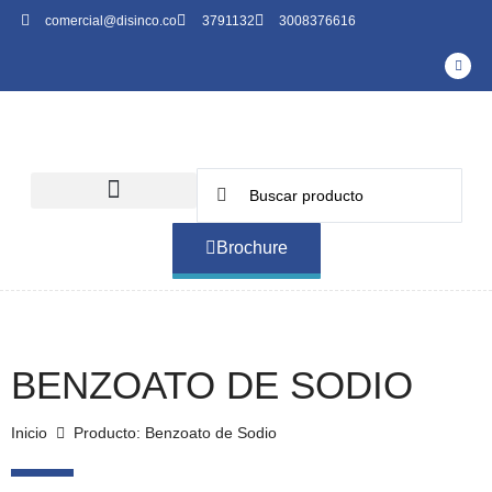
comercial@disinco.co
3791132
3008376616
Brochure
BENZOATO DE SODIO
Inicio
Producto: Benzoato de Sodio