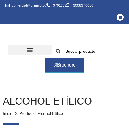
comercial@disinco.co
3791132
3008376616
Brochure
ALCOHOL ETÍLICO
Inicio
Producto: Alcohol Etílico