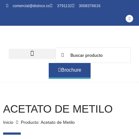
comercial@disinco.co
3791132
3008376616
Brochure
ACETATO DE METILO
Inicio
Producto: Acetato de Metilo