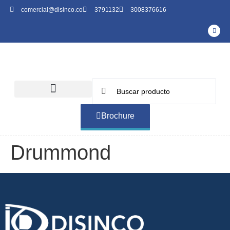
comercial@disinco.co
3791132
3008376616
Brochure
Drummond